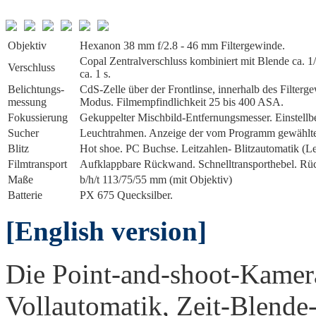
Objektiv
Hexanon 38 mm f/2.8 - 46 mm Filtergewinde.
Copal Zentralverschluss kombiniert mit Blende ca. 1/
Verschluss
ca. 1 s.
Belichtungs­
CdS-Zelle über der Frontlinse, innerhalb des Filterg
messung
Modus. Filmempfindlichkeit 25 bis 400 ASA.
Fokussierung
Gekuppelter Mischbild-Entfernungsmesser. Einstellbe
Sucher
Leuchtrahmen. Anzeige der vom Programm gewählte
Blitz
Hot shoe. PC Buchse. Leitzahlen- Blitzautomatik (Leit
Film­transport
Aufklappbare Rückwand. Schnelltransporthebel. Rüc
Maße
b/h/t 113/75/55 mm (mit Objektiv)
Batterie
PX 675 Quecksilber.
[English version]
Die Point-and-shoot-Kamera
Vollautomatik, Zeit-Blende