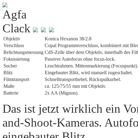
Objektiv
Konica Hexanon 38/2.8
Verschluss
Copal Programmverschluss, kombiniert mit Blend
Belichtungs­messung
CdS-Zelle über dem Objektiv, innerhalb des Fi
Fokussierung
Passiver Autofocus ohne focus-lock.
Sucher
Leuchtrahmen. Mittenmarkierung (Focuspunkt)
Blitz
Eingebauter Blitz, wird manuell zugeschaltet.
Film­transport
Schnelltransporthebel, Rückspulkurbel.
Maße
ca. 125/75/55 mm mit Objektiv.
Batterie
2x AA (Mignon).
Das ist jetzt wirklich ein V
and-Shoot-Kameras. Autofoc
eingebauter Blitz.